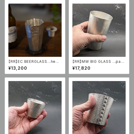
【RR】EC BEERGLASS…hept
【RR】MW BIG GLASS …patt
agon
ernless
¥13,200
¥17,820