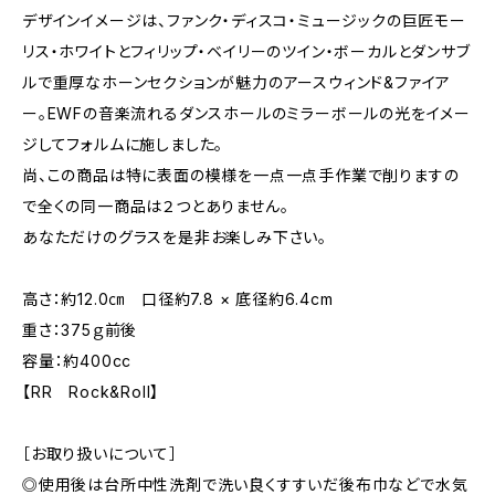
デザインイメージは、ファンク・ディスコ・ミュージックの巨匠モー
リス・ホワイトとフィリップ・ベイリーのツイン・ボーカルとダンサブ
ルで重厚なホーンセクションが魅力のアースウィンド&ファイア
ー。EWFの音楽流れるダンスホールのミラーボールの光をイメー
ジしてフォルムに施しました。
尚、この商品は特に表面の模様を一点一点手作業で削りますの
で全くの同一商品は２つとありません。
あなただけのグラスを是非お楽しみ下さい。
高さ：約12.0㎝ 口径約7.8 × 底径約6.4cm
重さ：375ｇ前後
容量：約400cc
【RR Rock&Roll】
［お取り扱いについて］
◎使用後は台所中性洗剤で洗い良くすすいだ後布巾などで水気