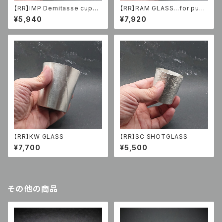
【RR】IMP Demitasse cup…f
【RR】RAM GLASS…for punk
or camping
lovers
¥5,940
¥7,920
【RR】KW GLASS
【RR】SC SHOTGLASS
¥7,700
¥5,500
その他の商品