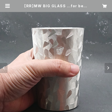
【RR】MW BIG GLASS …for beer
＆highball | はかた錫スタジオ