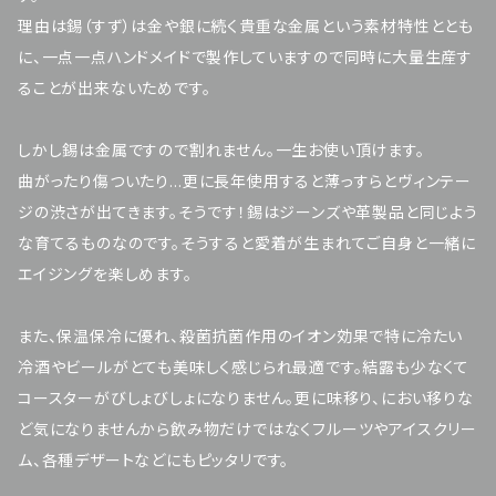
理由は錫（すず）は金や銀に続く貴重な金属という素材特性ととも
に、一点一点ハンドメイドで製作していますので同時に大量生産す
ることが出来ないためです。
しかし錫は金属ですので割れません。一生お使い頂けます。
曲がったり傷ついたり…更に長年使用すると薄っすらとヴィンテー
ジの渋さが出てきます。そうです！錫はジーンズや革製品と同じよう
な育てるものなのです。そうすると愛着が生まれてご自身と一緒に
エイジングを楽しめます。
また、保温保冷に優れ、殺菌抗菌作用のイオン効果で特に冷たい
冷酒やビールがとても美味しく感じられ最適です。結露も少なくて
コースターがびしょびしょになりません。更に味移り、におい移りな
ど気になりませんから飲み物だけではなくフルーツやアイスクリー
ム、各種デザートなどにもピッタリです。