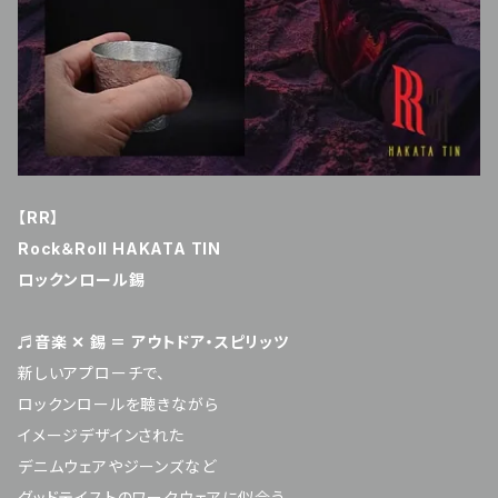
【RR】
Rock＆Roll HAKATA TIN
ロックンロール錫
♬音楽 ✕ 錫 ＝ アウトドア・スピリッツ
新しいアプローチで、
ロックンロールを聴きながら
イメージデザインされた
デニムウェアやジーンズなど
グッドテイストのワークウェアに似合う