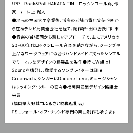
「RR Rock&Roll HAKATA TIN ロックンロール錫」作
家 / 村上 禎人
●地元の福岡大学卒業後、博多の老舗百貨店宣伝企画か
ら在福テレビ局関連会社を経て、錫作家・田中勝氏に師事
●音楽の街/福岡から新しいアプローチで、主にアメリカの
50~60年代ロックンロール音楽を聴きながら、ジーンズや
上品なワークウェアに似合うハンドメイドに拘ったシンプル
でミニマルなデザインの錫製品を製作●特にWall of
Soundを嗜好し、敬愛するソングライターはEllie
Greenwich、シンガーはDarlene Love、ミュージシャン
はレッキング・クルーの面々●福岡県産業デザイン協議会
会員
(福岡県大野城市ふるさと納税返礼品)
PS…ウォール・オブ・サウンド専門の楽曲制作も承ります