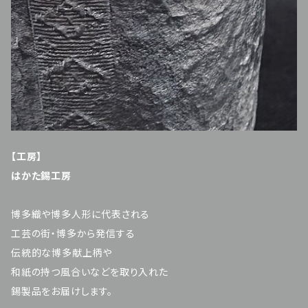
【工房】
はかた錫工房
博多織や博多人形に代表される
工芸の街・博多から発信する
伝統的な博多献上柄や
和紙の持つ風合いなどを取り入れた
錫製品をお届けします。