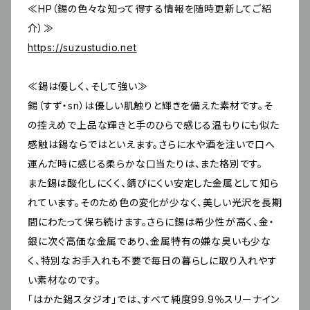
≪HP（錫の色々な知って得する情報を随時更新してご紹
介）≫
https://suzustudio.net
≪錫は優しく、そして強い≫
錫（すず・sn）は優しい肌触りと輝きを備えた素材です。そ
の控えめで上品な輝きと手のひらで感じる温もりにも似た
感触は錫ならではといえます。さらに水や酒を注いで口へ
運んだ時に感じる柔らかな口当たりは、また格別です。
また錫は酸化しにくく、錆びにくい安定した金属として知ら
れています。そのため色の変化が少なく、美しい光沢を長期
間にわたって保ち続けます。さらに錫は希少性が高く、金・
銀に次ぐ高価な金属であり、金属特有の嫌な臭いも少な
く、特別なお手入れも不要で毎日の暮らしに取り入れやす
い素材なのです。
「はかた錫スタジオ」では、すべて純度99.9％スリーナイン