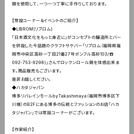
錫を使用して、一つ一つ丁寧に手作りしております。
【常設コーナー＆イベントのご紹介】
◆LIBROM(リブロム)
「日本酒文化をもっと身近に」がコンセプトの醸造所とバー
を併設した今話題のクラフトサケバー「リブロム（福岡県福
岡市中央区高砂一丁目21番27号ボンフル高砂103/☎
092-753-9298)」さんでロックンロール錫を体感出来ま
す。商品販売もございます。
是非お越しください。
◆ハカタジャパン
博多リバレインモールbyTakashimaya（福岡市博多区下
川端）のB2Fにある博多の伝統とファッションのお店「ハカ
タジャパン」では常設コーナーがございます。
【作家紹介】