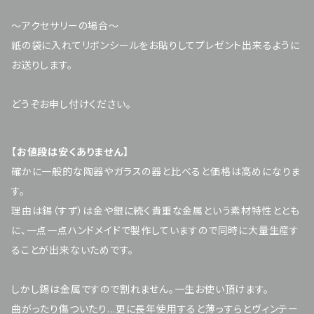
～アクセサリーの場合～
紙の袋に入れてリボンシールをお貼りしてプレゼント出来るように
お送りします。
どうぞお申し付けください。
【お値段は安くありません】
確かに一般的な陶器やガラスの器と比べると価格は高めになりま
す。
理由は錫（すず）は金や銀に続く貴重な金属という素材特性ととも
に、一点一点ハンドメイドで製作していますので同時に大量生産す
ることが出来ないためです。
しかし錫は金属ですので割れません。一生お使い頂けます。
曲がったり傷ついたり…更に長年使用すると薄っすらとヴィンテー