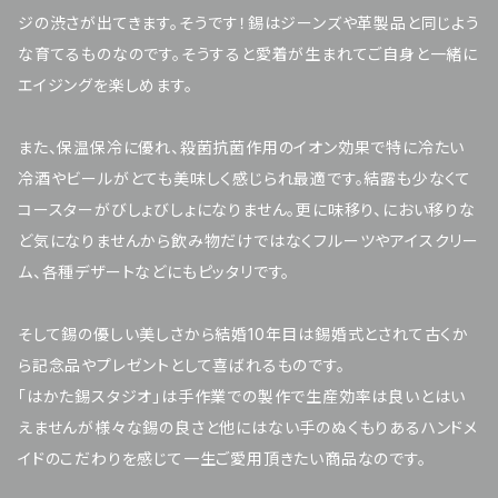
ジの渋さが出てきます。そうです！錫はジーンズや革製品と同じよう
な育てるものなのです。そうすると愛着が生まれてご自身と一緒に
エイジングを楽しめます。
また、保温保冷に優れ、殺菌抗菌作用のイオン効果で特に冷たい
冷酒やビールがとても美味しく感じられ最適です。結露も少なくて
コースターがびしょびしょになりません。更に味移り、におい移りな
ど気になりませんから飲み物だけではなくフルーツやアイスクリー
ム、各種デザートなどにもピッタリです。
そして錫の優しい美しさから結婚10年目は錫婚式とされて古くか
ら記念品やプレゼントとして喜ばれるものです。
「はかた錫スタジオ」は手作業での製作で生産効率は良いとはい
えませんが様々な錫の良さと他にはない手のぬくもりあるハンドメ
イドのこだわりを感じて一生ご愛用頂きたい商品なのです。