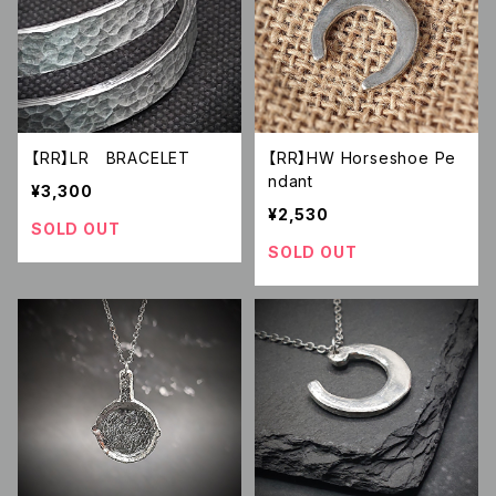
【RR】LR BRACELET
【RR】HW Horseshoe Pe
ndant
¥3,300
¥2,530
SOLD OUT
SOLD OUT