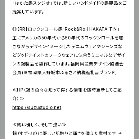
「はかた錫スタジオ」では、新しいハンドメイドの錫製品をご
提案しています。
◎【RR】ロックンロール錫「Rock&Roll HAKATA TIN」
主にアメリカの50年代から60年代のロックンロールを聴
きながらデザインイメージしたデニムウェアやジーンズな
どグッドテイストのワークウェアに似合うミニマルなデザイ
ンの錫製品を製作しています。福岡県産業デザイン協議会
会員(※福岡県大野城市ふるさと納税返礼品ブランド)
≪HP（錫の色々な知って得する情報を随時更新してご紹
介）≫
https://suzustudio.net
≪錫は優しく、そして強い≫
錫（すず・sn）は優しい肌触りと輝きを備えた素材です。そ