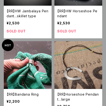
【RR】HW Jambalaya Pen
【RR】HW Horseshoe Pe
dant…skillet type
ndant
¥2,530
¥2,530
SOLD OUT
SOLD OUT
【RR】Bandana Ring
【RR】Horseshoe Pendan
t…large
¥2,200