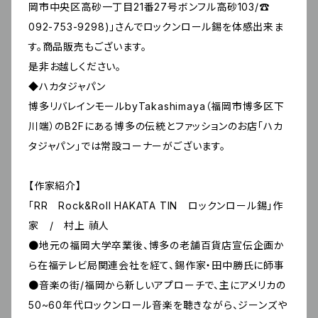
岡市中央区高砂一丁目21番27号ボンフル高砂103/☎
092-753-9298)」さんでロックンロール錫を体感出来ま
す。商品販売もございます。
是非お越しください。
◆ハカタジャパン
博多リバレインモールbyTakashimaya（福岡市博多区下
川端）のB2Fにある博多の伝統とファッションのお店「ハカ
タジャパン」では常設コーナーがございます。
【作家紹介】
「RR Rock&Roll HAKATA TIN ロックンロール錫」作
家 / 村上 禎人
●地元の福岡大学卒業後、博多の老舗百貨店宣伝企画か
ら在福テレビ局関連会社を経て、錫作家・田中勝氏に師事
●音楽の街/福岡から新しいアプローチで、主にアメリカの
50~60年代ロックンロール音楽を聴きながら、ジーンズや