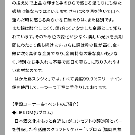
の控えめで上品な輝きと手のひらで感じる温もりにも似た
感触は錫ならではといえます。さらに水や酒を注いで口へ
運んだ時に感じる柔らかな口当たりは、また格別です。
また錫は酸化しにくく、錆びにくい安定した金属として知ら
れています。そのため色の変化が少なく、美しい光沢を長期
間にわたって保ち続けます。さらに錫は希少性が高く、金・
銀に次ぐ高価な金属であり、金属特有の嫌な臭いも少な
く、特別なお手入れも不要で毎日の暮らしに取り入れやす
い素材なのです。
「はかた錫スタジオ」では、すべて純度99.9％スリーナイン
錫を使用して、一つ一つ丁寧に手作りしております。
【常設コーナー＆イベントのご紹介】
◆LIBROM(リブロム)
「日本酒文化をもっと身近に」がコンセプトの醸造所とバー
を併設した今話題のクラフトサケバー「リブロム（福岡県福