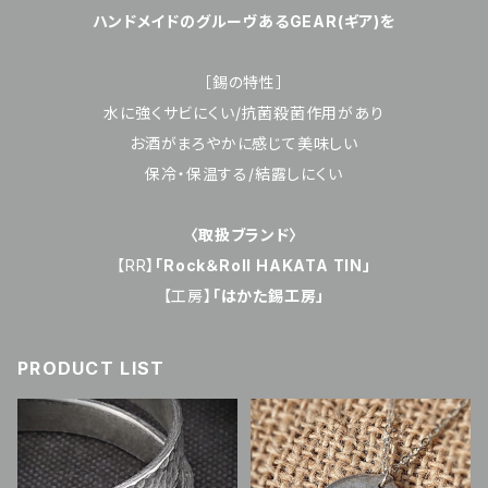
ハンドメイドのグルーヴあるGEAR(ギア)を
［錫の特性］
水に強くサビにくい/抗菌殺菌作用があり
お酒がまろやかに感じて美味しい
保冷・保温する/結露しにくい
〈取扱ブランド〉
【RR】
「Rock＆Roll HAKATA TIN」
【工房】
「はかた錫工房」
PRODUCT LIST